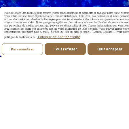
CONTACT
Nous utilisons des cookies pour assurer le bon fonctionnement de notre site et analyser notre trafic et pour

vous offrir une meilleure expérience à des fins de statistiques. Pour cela, nos partenaires et nous peuvent
utiliser des cookies ou d'autres technologies pour stocker et accéder à des informations personnelles comme
votre visite sur notre site. Nous partageons également des informations sur l'utilisation de notre site avec
nos partenaires de médias sociaux, qui peuvent combiner celles-ci avec d'autres informations que vous leur
Vous avez des questions ?
avez fournies ou qu'ils ont collectées lors de votre utilisation de leurs services. Vous pouvez retirer votre
consentement, enregistré pour 6 mois, à l'aide du lien en pied de page « Gestion Cookies ». Voir notre
Politique de confidentialité
N'hésitez pas à me contacter par mail à :
politique de confidentialité :
Tout refuser
Tout accepter
Personnaliser
[email protected]
INSTAGRAM & FACEBOOK
Suivez-moi dans cette aventure !
Mentions Légales
Conditions générales de vente