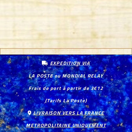
EXPEDITION VIA

LA POSTE ou MONDIAL RELAY
Frais de port à partir de 3€12
(Tarifs La Poste)
LIVRAISON VERS LA FRANCE

METROPOLITAINE UNIQUEMENT