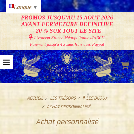
Panneau de gestion des cookies
Langue
▼
PROMOS JUSQU'AU 15 AOUT 2026
AVANT FERMETURE DEFINITIVE
- 20 % SUR TOUT LE SITE

Livraison France Métropolitaine
dès 3€12
Paiement jusqu'à 4 x sans frais avec Paypal
ACCUEIL
LES TRÉSORS
LES BIJOUX
ACHAT PERSONNALISÉ
Achat personnalisé