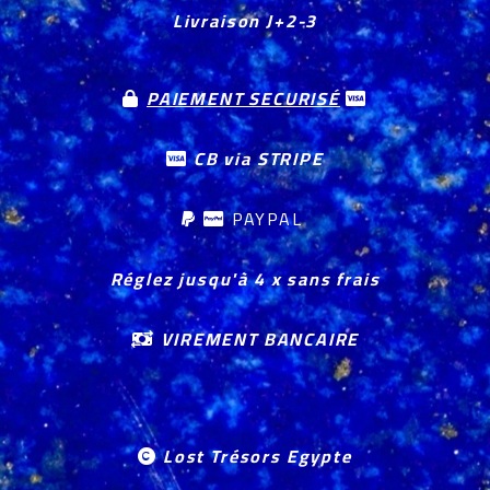
Livraison J+2-3
PAIEMENT SECURISÉ


CB via STRIPE

PAYPAL


Réglez jusqu'à 4 x sans frais
VIREMENT BANCAIRE

Lost Trésors Egypte
