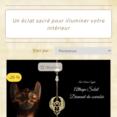
Un éclat sacré pour illuminer votre
intérieur
Trier par :
Nouveau
-20 %