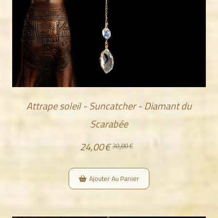
Attrape soleil - Suncatcher - Diamant du
Scarabée
24,00
€
30,00
€
Ajouter Au Panier