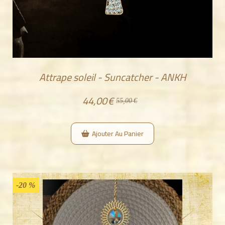
Attrape soleil - Suncatcher - ANKH
44,00
€
55,00
€
Ajouter Au Panier
-20 %