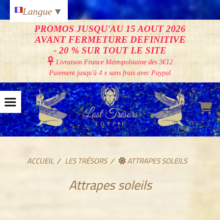
Panneau de gestion des cookies
Langue
▼
PROMOS JUSQU'AU 15 AOUT 2026
AVANT FERMETURE DEFINITIVE
- 20 % SUR TOUT LE SITE

Livraison France Métropolitaine
dès 3€12
Paiement jusqu'à 4 x sans frais avec Paypal
ACCUEIL
LES TRÉSORS
ATTRAPES SOLEILS
Attrapes soleils