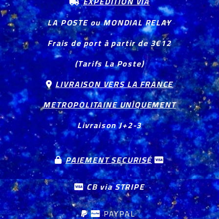
EXPEDITION VIA

LA POSTE ou MONDIAL RELAY
Frais de port à partir de 3€12
(Tarifs La Poste)
LIVRAISON VERS LA FRANCE

METROPOLITAINE UNIQUEMENT
Livraison J+2-3
PAIEMENT SECURISÉ


CB via STRIPE

PAYPAL

