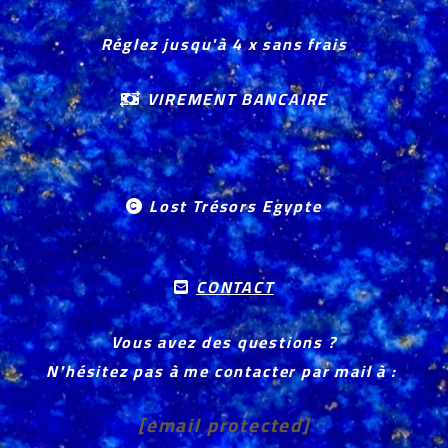
Réglez jusqu'à 4 x sans frais
VIREMENT BANCAIRE

Lost Trésors Egypte

CONTACT

Vous avez des questions ?
N'hésitez pas à me contacter par mail à :
[email protected]