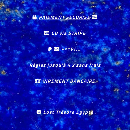
PAIEMENT SECURISÉ


CB via STRIPE

PAYPAL


Réglez jusqu'à 4 x sans frais
VIREMENT BANCAIRE

Lost Trésors Egypte
