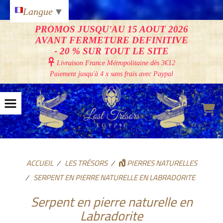
Panneau de gestion des cookies
Langue
▼
PROMOS JUSQU'AU 15 AOUT 2026
AVANT FERMETURE DEFINITIVE
- 20 % SUR TOUT LE SITE

Livraison France Métropolitaine
dès 3€12
Paiement jusqu'à 4 x sans frais avec Paypal
ACCUEIL
LES TRÉSORS
PIERRES NATURELLES
SERPENT EN PIERRE NATURELLE EN LABRADORITE
Serpent en pierre naturelle en
Labradorite