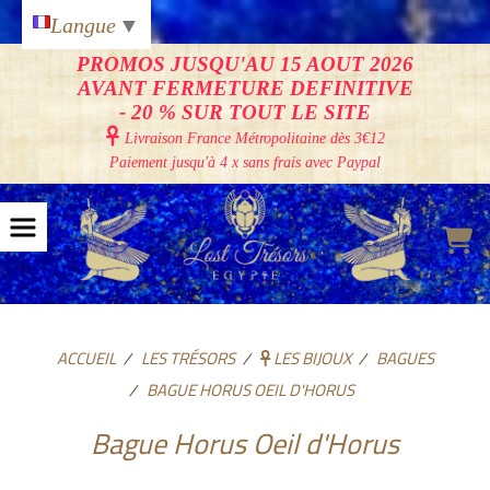
Panneau de gestion des cookies
Langue
▼
PROMOS JUSQU'AU 15 AOUT 2026
AVANT FERMETURE DEFINITIVE
- 20 % SUR TOUT LE SITE

Livraison France Métropolitaine
dès 3€12
Paiement jusqu'à 4 x sans frais avec Paypal
ACCUEIL
LES TRÉSORS
LES BIJOUX
BAGUES
BAGUE HORUS OEIL D'HORUS
Bague Horus Oeil d'Horus