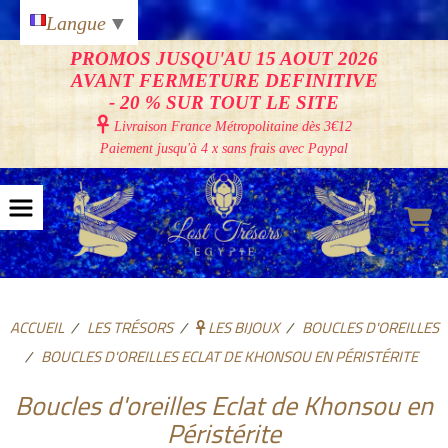
Panneau de gestion des cookies
Langue
▼
PROMOS JUSQU'AU 15 AOUT 2026
AVANT FERMETURE DEFINITIVE
- 20 % SUR TOUT LE SITE

Livraison France Métropolitaine
dès 3€12
Paiement jusqu'à 4 x sans frais avec Paypal
ACCUEIL
LES TRÉSORS
LES BIJOUX
BOUCLES D'OREILLES
BOUCLES D'OREILLES ECLAT DE KHONSOU EN PÉRISTÉRITE
Boucles d'oreilles Eclat de Khonsou en
Péristérite