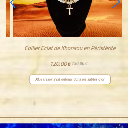
Collier Eclat de Khonsou en Péristérite
120,00
€
150,00
€
Ce trésor s'est enfouit dans les sables d'or