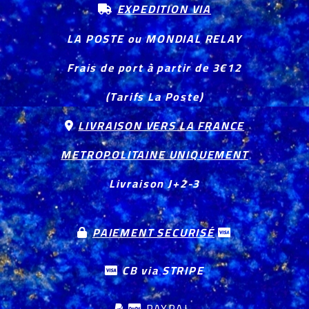
EXPEDITION VIA

LA POSTE ou MONDIAL RELAY
Frais de port à partir de 3€12
(Tarifs La Poste)
LIVRAISON VERS LA FRANCE

METROPOLITAINE UNIQUEMENT
Livraison J+2-3
PAIEMENT SECURISÉ


CB via STRIPE

PAYPAL

