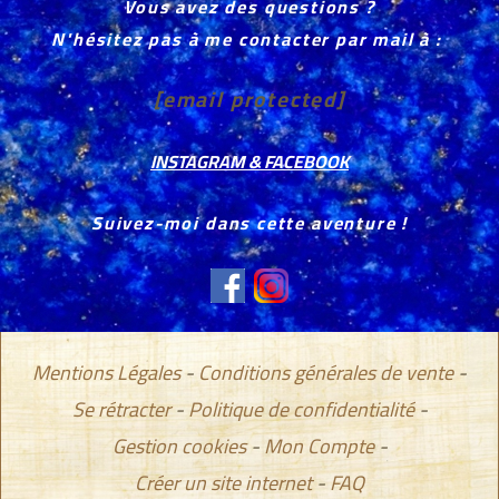
Vous avez des questions ?
N'hésitez pas à me contacter par mail à :
[email protected]
INSTAGRAM & FACEBOOK
Suivez-moi dans cette aventure !
Mentions Légales
Conditions générales de vente
Se rétracter
Politique de confidentialité
Gestion cookies
Mon Compte
Créer un site internet
FAQ