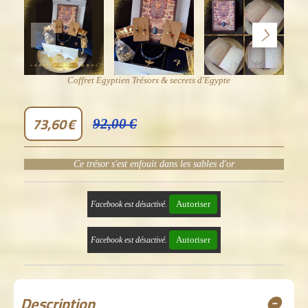
Coffret Egyptien Trésors & secrets d'Egypte
73,60
€
92,00
€
Ce trésor s'est enfouit dans les sables d'or
Autoriser
Facebook est désactivé.
Autoriser
Facebook est désactivé.
Description