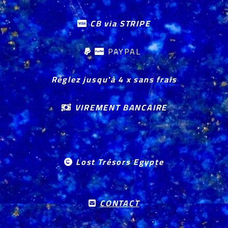
CB via STRIPE

PAYPAL


Réglez jusqu'à 4 x sans frais
VIREMENT BANCAIRE

Lost Trésors Egypte

CONTACT
