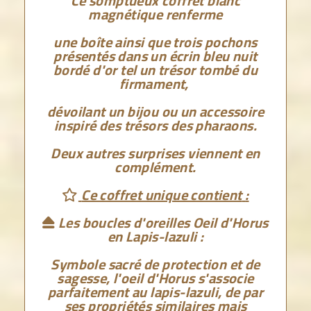
Ce somptueux coffret blanc
magnétique renferme
une boîte ainsi que trois pochons
présentés dans un écrin bleu nuit
bordé d'or tel un trésor tombé du
firmament,
dévoilant un bijou ou un access
oire
inspiré des trésors des pharaons.
Deux autres surprises viennent en
complément.
Ce coffret unique contient
:

Les boucles d'oreilles Oeil d'Horus

en Lapis-lazuli :
Symbole sacré de protection et de
sagesse, l'oeil d'Horus s'associe
parfaitement au lapis-lazuli, de par
ses propriétés similaires mais