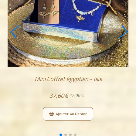
 Ankh
Mini Coffret égyptien - Isis
37,60
€
47,00
€
Ajouter Au Panier