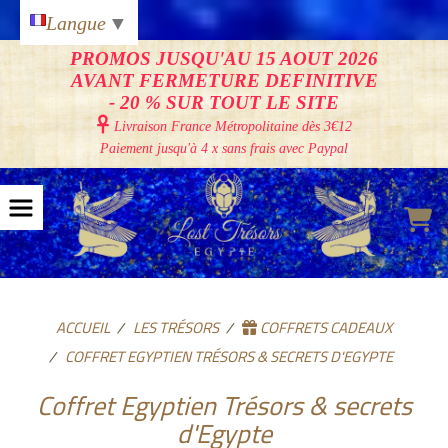
Panneau de gestion des cookies
Langue
▼
PROMOS JUSQU'AU 15 AOUT 2026
AVANT FERMETURE DEFINITIVE
- 20 % SUR TOUT LE SITE

Livraison France Métropolitaine
dès 3€12
Paiement jusqu'à 4 x sans frais avec Paypal
ACCUEIL
LES TRÉSORS
COFFRETS CADEAUX
COFFRET EGYPTIEN TRÉSORS & SECRETS D'EGYPTE
Coffret Egyptien Trésors & secrets
d'Egypte