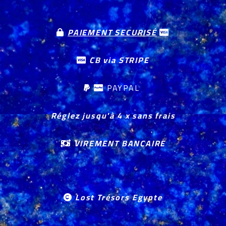
PAIEMENT SECURISÉ


CB via STRIPE

PAYPAL


Réglez jusqu'à 4 x sans frais
VIREMENT BANCAIRE

Lost Trésors Egypte
