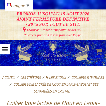
Panneau de gestion des cookies
Langue
▼
PROMOS JUSQU'AU 15 AOUT 2026
AVANT FERMETURE DEFINITIVE
- 20 % SUR TOUT LE SITE

Livraison France Métropolitaine
dès 3€12
Paiement jusqu'à 4 x sans frais avec Paypal
ACCUEIL
LES TRÉSORS
LES BIJOUX
COLLIERS & PARURES
COLLIER VOIE LACTÉE DE NOUT EN LAPIS-LAZULI ET SES
SCARABÉES EN CRISTAL
Collier Voie lactée de Nout en Lapis-