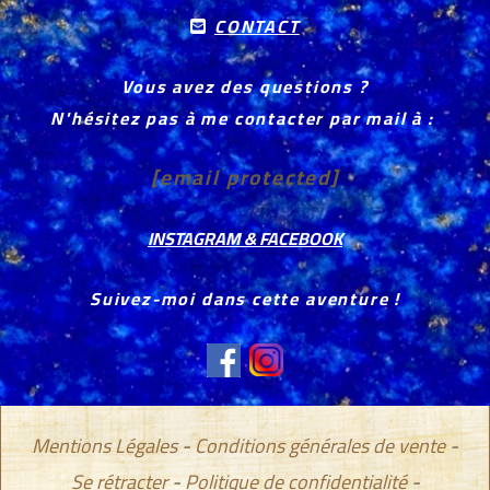
CONTACT

Vous avez des questions ?
N'hésitez pas à me contacter par mail à :
[email protected]
INSTAGRAM & FACEBOOK
Suivez-moi dans cette aventure !
Mentions Légales
Conditions générales de vente
Se rétracter
Politique de confidentialité