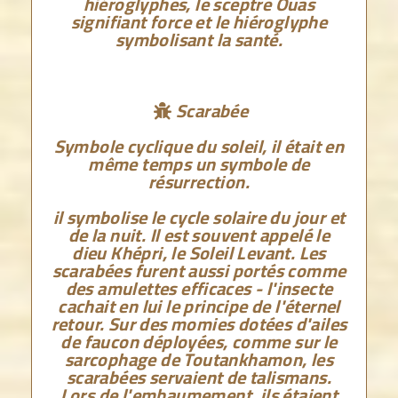
hiéroglyphes, le sceptre Ouas
signifiant force et le hiéroglyphe
symbolisant la santé.
Scarabée

Symbole cyclique du soleil, il était en
même temps un symbole de
résurrection.
il symbolise le cycle solaire du jour et
de la nuit. Il est souvent appelé le
dieu Khépri, le Soleil Levant. Les
scarabées furent aussi portés comme
des amulettes efficaces - l'insecte
cachait en lui le principe de l'éternel
retour. Sur des momies dotées d'ailes
de faucon déployées, comme sur le
sarcophage de Toutankhamon, les
scarabées servaient de talismans.
Lors de l'embaumement, ils étaient