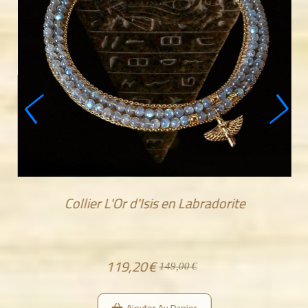
Collier Ptah - Ankh Djed Ouas
33,60
€
42,00
€
Ce trésor s'est enfouit dans les sables d'or