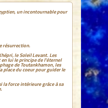
gyptien, un incontournable pour
e résurrection.
Khépri, le Soleil Levant. Les
n lui le principe de l'éternel
cophage de Toutankhamon, les
a place du coeur pour guider le
la force intérieure grâce à sa
.