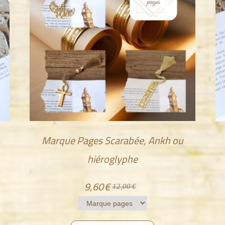
Marque Pages Scarabée, Ankh ou
hiéroglyphe
9,60
€
12,00
€