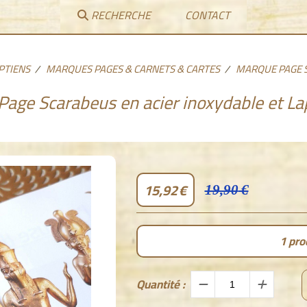
RECHERCHE
CONTACT
PTIENS
MARQUES PAGES & CARNETS & CARTES
MARQUE PAGE S
age Scarabeus en acier inoxydable et Lap
15,92
€
19,90
€
1
prod
Quantité :