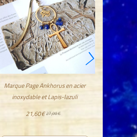
Marque Page Ankhorus en acier
inoxydable et Lapis-lazuli
21,60
€
27,00
€