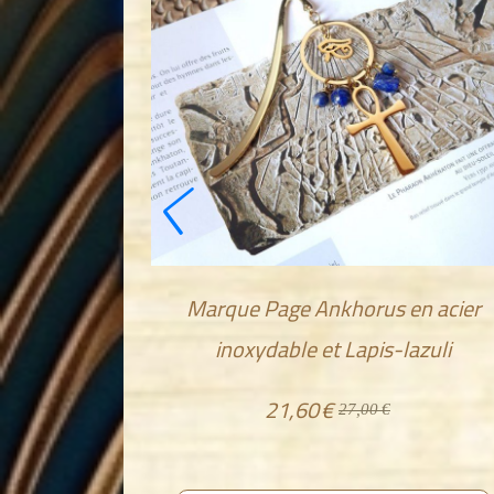
 Ankh ou
Marque Page Ankhorus en acier
inoxydable et Lapis-lazuli
21,60
€
27,00
€