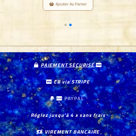
Ajouter Au Panier
PAIEMENT SECURISÉ


CB via STRIPE

PAYPAL


Réglez jusqu'à 4 x sans frais
VIREMENT BANCAIRE
