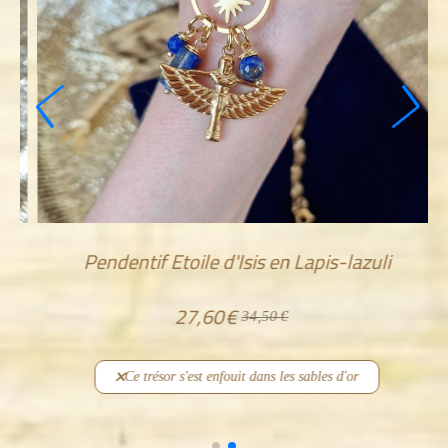
Pendentif Etoile d'Isis en Lapis-lazuli
27,60
€
34,50
€
Ce trésor s'est enfouit dans les sables d'or