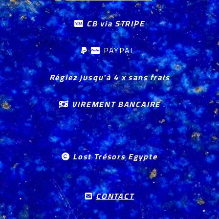
CB via STRIPE

PAYPAL


Réglez jusqu'à 4 x sans frais
VIREMENT BANCAIRE

Lost Trésors Egypte

CONTACT
