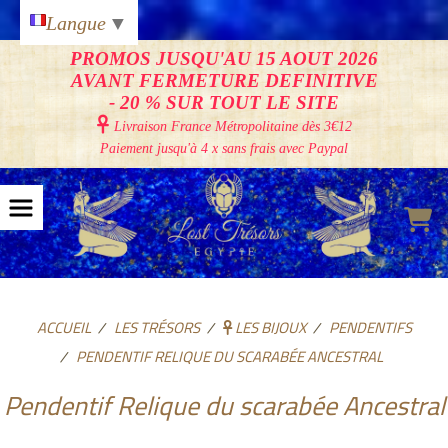
Panneau de gestion des cookies
Langue
▼
PROMOS JUSQU'AU 15 AOUT 2026
AVANT FERMETURE DEFINITIVE
- 20 % SUR TOUT LE SITE

Livraison France Métropolitaine
dès 3€12
Paiement jusqu'à 4 x sans frais avec Paypal
ACCUEIL
LES TRÉSORS
LES BIJOUX
PENDENTIFS
PENDENTIF RELIQUE DU SCARABÉE ANCESTRAL
Pendentif Relique du scarabée Ancestral