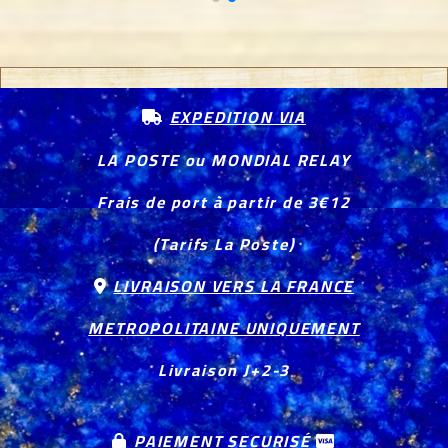
EXPEDITION VIA

LA POSTE ou MONDIAL RELAY
Frais de port à partir de 3€12
(Tarifs La Poste)
LIVRAISON VERS LA FRANCE

METROPOLITAINE UNIQUEMENT
Livraison J+2-3
PAIEMENT SECURISÉ

