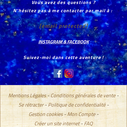
Vous avez des questions ?
N'hésitez pas à me contacter par mail à :
[email protected]
INSTAGRAM & FACEBOOK
Suivez-moi dans cette aventure !
Mentions Légales
Conditions générales de vente
Se rétracter
Politique de confidentialité
Gestion cookies
Mon Compte
Créer un site internet
FAQ