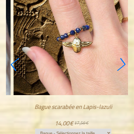
Bague Horus Oeil d'Horus
15,20
€
19,00
€