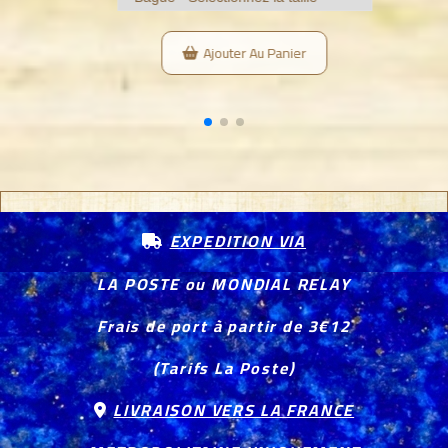
Ajouter Au Panier
EXPEDITION VIA

LA POSTE ou MONDIAL RELAY
Frais de port à partir de 3€12
(Tarifs La Poste)
LIVRAISON VERS LA FRANCE
