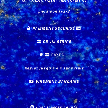
METROPOLITAINE UNIQUEMENT
Livraison J+2-3
PAIEMENT SECURISÉ


CB via STRIPE

PAYPAL


Réglez jusqu'à 4 x sans frais
VIREMENT BANCAIRE

Lost Trésors Egypte
