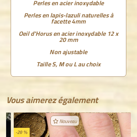
Perles en acier inoxydable
Perles en lapis-lazuli naturelles à
facette 4mm
Oeil d'Horus en acier inoxydable 12 x
20 mm
Non ajustable
Taille S, M ou L au choix
Vous aimerez également
-20 %
-