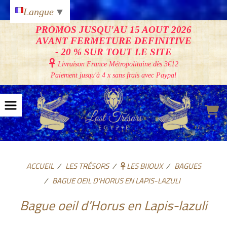
Panneau de gestion des cookies
Langue
▼
PROMOS JUSQU'AU 15 AOUT 2026
AVANT FERMETURE DEFINITIVE
- 20 % SUR TOUT LE SITE

Livraison France Métropolitaine
dès 3€12
Paiement jusqu'à 4 x sans frais avec Paypal
ACCUEIL
LES TRÉSORS
LES BIJOUX
BAGUES
BAGUE OEIL D'HORUS EN LAPIS-LAZULI
Bague oeil d'Horus en Lapis-lazuli