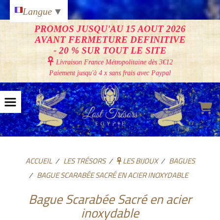
Panneau de gestion des cookies
Langue
▼
PROMOS JUSQU'AU 15 AOUT 2026
AVANT FERMETURE DEFINITIVE
- 20 % SUR TOUT LE SITE

Livraison France Métropolitaine
dès 3€12
Paiement jusqu'à 4 x sans frais avec Paypal
ACCUEIL
LES TRÉSORS
LES BIJOUX
BAGUES
BAGUE SCARABÉE SACRÉ EN ACIER INOXYDABLE
Bague Scarabée Sacré en acier
inoxydable