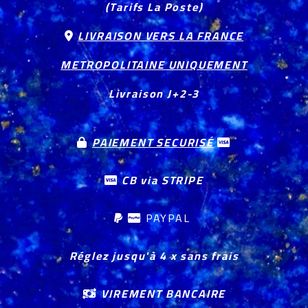
(Tarifs La Poste)
LIVRAISON VERS LA FRANCE

METROPOLITAINE UNIQUEMENT
Livraison J+2-3
PAIEMENT SECURISÉ


CB via STRIPE

PAYPAL


Réglez jusqu'à 4 x sans frais
VIREMENT BANCAIRE
