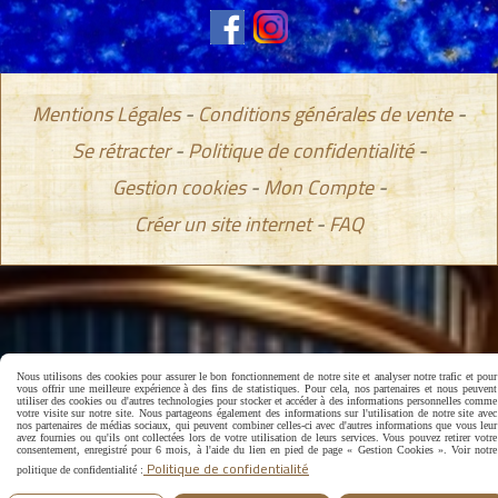
Mentions Légales
Conditions générales de vente
Se rétracter
Politique de confidentialité
Gestion cookies
Mon Compte
Créer un site internet
FAQ
Nous utilisons des cookies pour assurer le bon fonctionnement de notre site et analyser notre trafic et pour
vous offrir une meilleure expérience à des fins de statistiques. Pour cela, nos partenaires et nous peuvent
utiliser des cookies ou d'autres technologies pour stocker et accéder à des informations personnelles comme
votre visite sur notre site. Nous partageons également des informations sur l'utilisation de notre site avec
nos partenaires de médias sociaux, qui peuvent combiner celles-ci avec d'autres informations que vous leur
avez fournies ou qu'ils ont collectées lors de votre utilisation de leurs services. Vous pouvez retirer votre
consentement, enregistré pour 6 mois, à l'aide du lien en pied de page « Gestion Cookies ». Voir notre
Politique de confidentialité
politique de confidentialité :