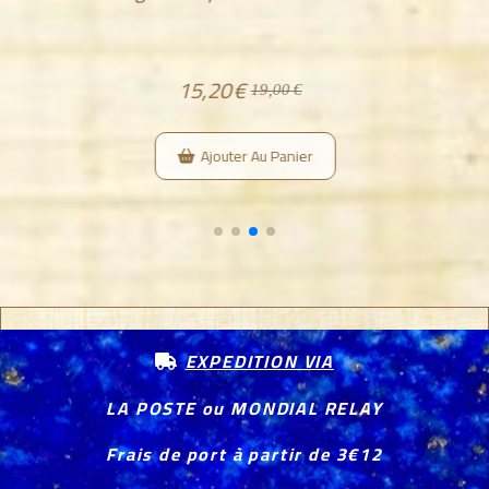
15,20
€
19,00
€
Ajouter Au Panier
EXPEDITION VIA

LA POSTE ou MONDIAL RELAY
Frais de port à partir de 3€12